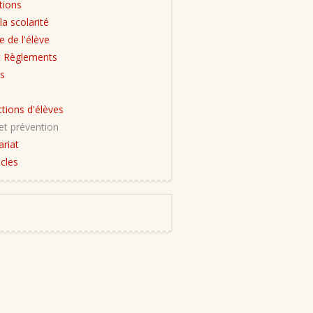
tions
la scolarité
e de l'élève
t Règlements
s
tions d'élèves
et prévention
ariat
cles