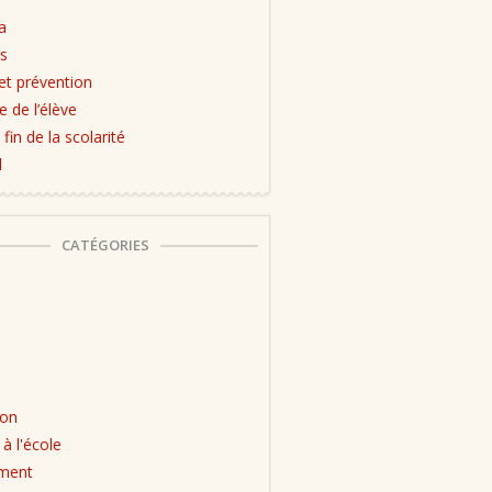
a
s
et prévention
e de l’élève
 fin de la scolarité
l
CATÉGORIES
ion
 à l'école
ment