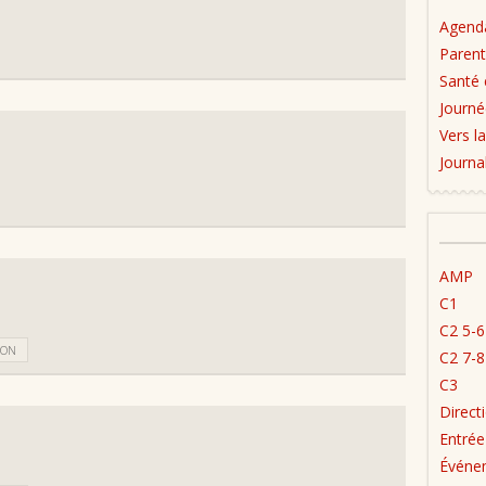
Agend
Parent
Santé 
Journé
Vers la
Journa
AMP
C1
C2 5-6
ION
C2 7-8
C3
Direct
Entrée
Événe