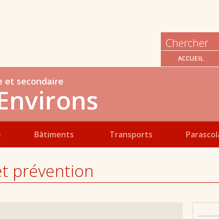
ACCUEIL
e et secondaire
Environs
e
Bâtiments
Transports
Parascol
et prévention