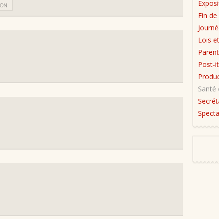
Exposi
ION
Fin de 
Journé
Lois e
Parent
Post-it
Produc
Santé 
Secrét
Specta