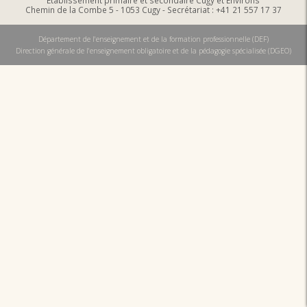
Etablissement primaire et secondaire Cugy et Environs
Chemin de la Combe 5 - 1053 Cugy - Secrétariat : +41 21 557 17 37
Département de l'enseignement et de la formation professionnelle (DEF)
Direction générale de l'enseignement obligatoire et de la pédagogie spécialisée (DGEO)