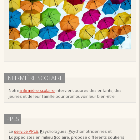
INFIRMIÈRE SCOLAIRE
Notre
infirmière scolaire
intervient auprès des enfants, des
jeunes et de leur famille pour promouvoir leur bien-être.
PPLS
Le
service PPLS
,
P
sychologues,
P
sychomotriciennes et
L
ogopédistes en milieu
S
colaire, propose différents soutiens